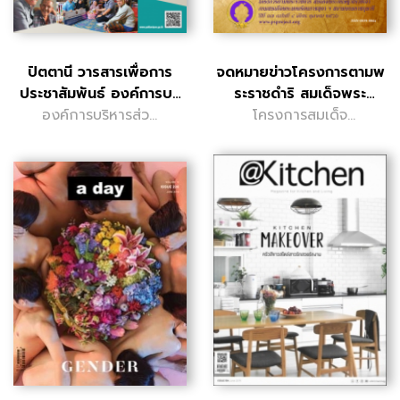
ปัตตานี วารสารเพื่อการ
จดหมายข่าวโครงการตามพ
ประชาสัมพันธ์ องค์การบริ
ระราชดำริ สมเด็จพระ
องค์การบริหารส่วน
หารส..
โครงการสมเด็จ
กนิษฐาธิรา..
จังหวัดปัตตานี
พระกนิษฐาธิราช
เจ้า กรมสมเด็จพระ
เทพรัตนราชสุดาฯ
สยามบรมราชกุมารี
สำนักพระราชวัง