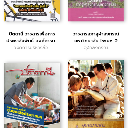
ปัตตานี วารสารเพื่อการ
วารสารสภาจุฬาลงกรณ์
ประชาสัมพันธ์ องค์การบริ
มหาวิทยาลัย Issue. 2
องค์การบริหารส่วน
หารส..
เมษายน - ม..
จุฬาลงกรณ์
จังหวัดปัตตานี
มหาวิทยาลัย.
สำนักงานสภา
มหาวิทยาลัย