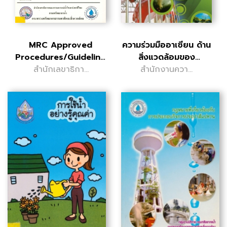
MRC Approved
ความร่วมมืออาเซียน ด้าน
Procedures/Guidelines
สิ่งแวดล้อมของ
ระเบียบปฏิบัติ/..
สำนักเลขาธิการ
สำนักงานความ
ประเทศไทย
คณะกรรมการ
ร่วมมือด้าน
แม่น้ำโขงแห่ง
ทรัพยากรธรรมชาติ
ชาติไทย
และสิ่งแวดล้อม