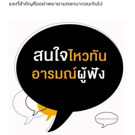
และที่สำคัญคืออย่าพยายามตลกมากจนเกินไป